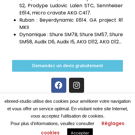
S2, Prodype Ludovic Lalen STC, Sennheiser
E614, micro cravate AKG C417.
Ruban : Beyerdynamic E614. GA project R1
MKII
Dynamique : Shure SM7B, Shure SM57, Shure
SM58, Audix D6, Audix I5, AKG D112, AKG D12…
Demandez un devis gratuitement
ebreed-studio utilise des cookies pour améliorer votre navigation
et vous offrir un service optimal. En visitant notre site Internet,
vous acceptez l'utilisation de cookies.
Réglages
Pour plus d'informations, veuillez consulter
E-BREED STUDIO
MENTIONS
COPYRIGHT © 2026
|
cookies
Accepter
LÉGALES
KAWAGENCY
|
RÉALISATION :