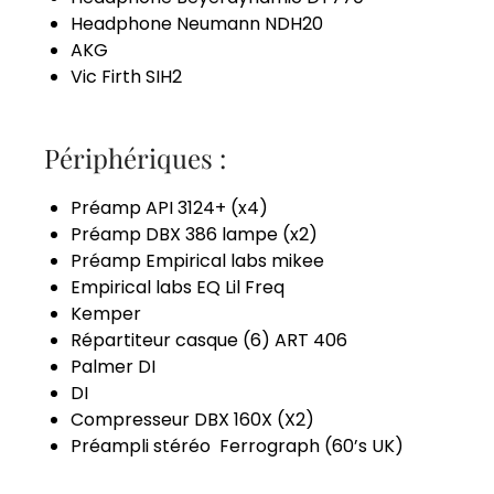
Headphone Neumann NDH20
AKG
Vic Firth SIH2
Périphériques :
Préamp API 3124+ (x4)
Préamp DBX 386 lampe (x2)
Préamp Empirical labs mikee
Empirical labs EQ Lil Freq
Kemper
Répartiteur casque (6) ART 406
Palmer DI
DI
Compresseur DBX 160X (X2)
Préampli stéréo Ferrograph (60’s UK)